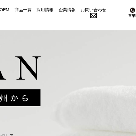
OEM
商品一覧
採用情報
企業情報
お問い合わせ
営業
成願の人
ご依頼の流れ
会社概要
私たちの想い
よくある質問
設備・工場
お客様の声
アクセス
SDGs