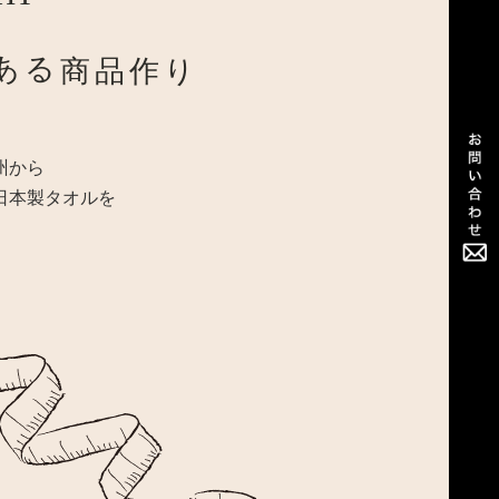
ある
商品
作り
州から
日本製タオルを