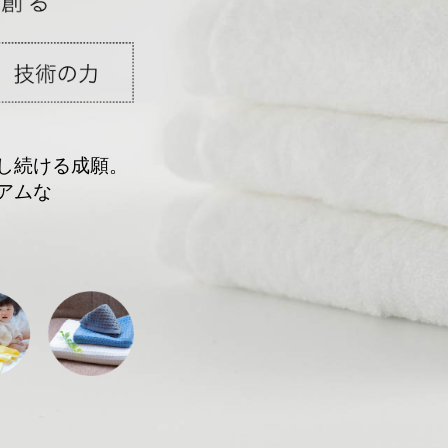
し続ける成願。
アムな