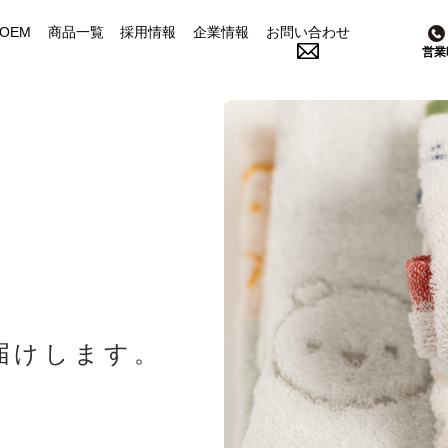
OEM
商品一覧
採用情報
企業情報
お問い合わせ
営業
成願の人
ご依頼の流れ
会社概要
私たちの想い
よくある質問
設備・工場
お客様の声
アクセス
SDGs
届けします。