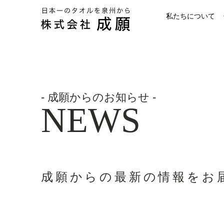
私たちについて
タオルのOEM
成願の歩み
開発力
- 成願からのお知らせ -
NEWS
成願からの
最新の
情報を
お