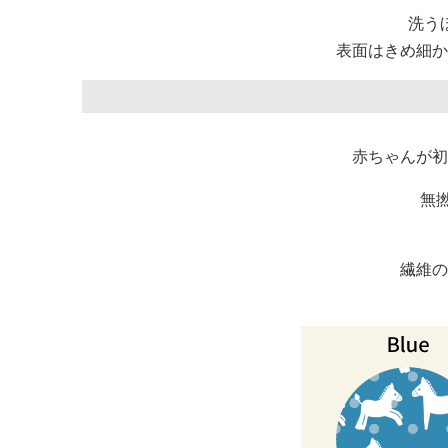
洗う
表面はきめ細か
赤ちゃんが初
無
繊維の