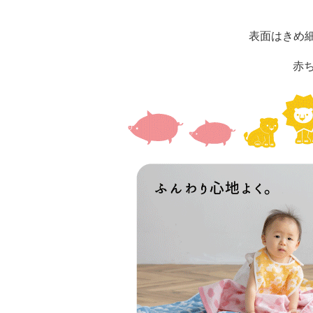
表面はきめ
赤