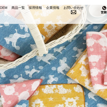
OEM
商品一覧
採用情報
企業情報
お問い合わせ
営業
成願の人
ご依頼の流れ
会社概要
私たちの想い
よくある質問
設備・工場
お客様の声
アクセス
SDGs